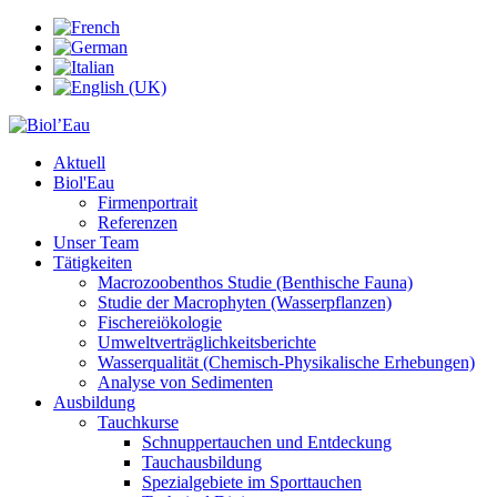
Aktuell
Biol'Eau
Firmenportrait
Referenzen
Unser Team
Tätigkeiten
Macrozoobenthos Studie (Benthische Fauna)
Studie der Macrophyten (Wasserpflanzen)
Fischereiökologie
Umweltverträglichkeitsberichte
Wasserqualität (Chemisch-Physikalische Erhebungen)
Analyse von Sedimenten
Ausbildung
Tauchkurse
Schnuppertauchen und Entdeckung
Tauchausbildung
Spezialgebiete im Sporttauchen