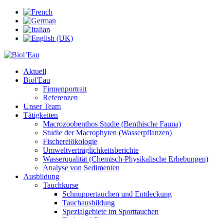
Aktuell
Biol'Eau
Firmenportrait
Referenzen
Unser Team
Tätigkeiten
Macrozoobenthos Studie (Benthische Fauna)
Studie der Macrophyten (Wasserpflanzen)
Fischereiökologie
Umweltverträglichkeitsberichte
Wasserqualität (Chemisch-Physikalische Erhebungen)
Analyse von Sedimenten
Ausbildung
Tauchkurse
Schnuppertauchen und Entdeckung
Tauchausbildung
Spezialgebiete im Sporttauchen